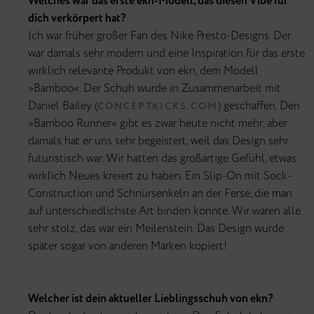
Welches war das erste ekn-Modell, das diesen Vibe für
dich verkörpert hat?
Ich war früher großer Fan des Nike Presto-Designs. Der
war damals sehr modern und eine Inspiration für das erste
wirklich relevante Produkt von ekn, dem Modell
»Bamboo«. Der Schuh wurde in Zusammenarbeit mit
Daniel Bailey (
) geschaffen. Den
CONCEPTKICKS.COM
»Bamboo Runner« gibt es zwar heute nicht mehr, aber
damals hat er uns sehr begeistert, weil das Design sehr
futuristisch war. Wir hatten das großartige Gefühl, etwas
wirklich Neues kreiert zu haben. Ein Slip-On mit Sock-
Construction und Schnürsenkeln an der Ferse, die man
auf unterschiedlichste Art binden konnte. Wir waren alle
sehr stolz, das war ein Meilenstein. Das Design wurde
später sogar von anderen Marken kopiert!
Welcher ist dein aktueller Lieblingsschuh von ekn?