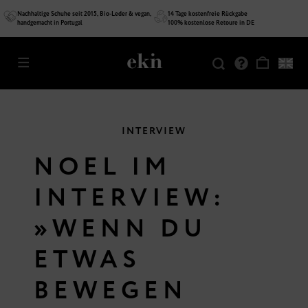
Nachhaltige Schuhe seit 2015, Bio-Leder & vegan,
14 Tage kostenfreie Rückgabe
handgemacht in Portugal
100% kostenlose Retoure in DE
INTERVIEW
NOEL IM
INTERVIEW:
»WENN DU
ETWAS
BEWEGEN