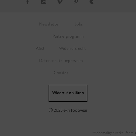
Newsletter
Jobs
Partnerprogramm
AGB
Widerrufsrecht
Datenschutz
Impressum
Cookies
Widerruf erklären
©
2025 ekn footwear
** ehemaliger Verkaufspreis