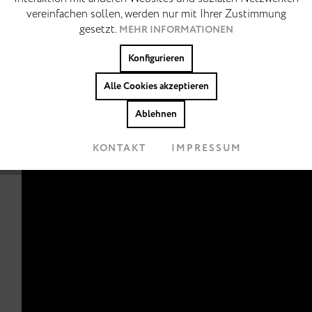
vereinfachen sollen, werden nur mit Ihrer Zustimmung
Tracking
Inaktiv
gesetzt.
MEHR INFORMATIONEN
Konfigurieren
Personalisierung
Inaktiv
Alle Cookies akzeptieren
Cookies akzeptieren
Ablehnen
KONTAKT
IMPRESSUM