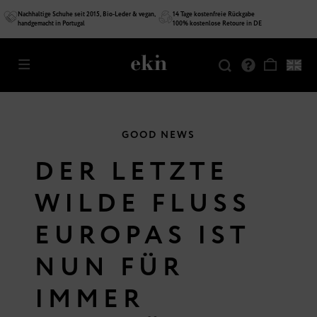
Nachhaltige Schuhe seit 2015, Bio-Leder & vegan,
14 Tage kostenfreie Rückgabe
handgemacht in Portugal
100% kostenlose Retoure in DE
GOOD NEWS
DER LETZTE
WILDE FLUSS
EUROPAS IST
NUN FÜR
IMMER