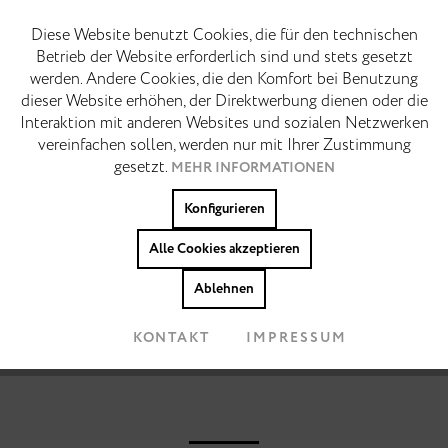
14 Tage kostenfreie Rückgabe
Diese Website benutzt Cookies, die für den technischen
Funktionale
Aktiv
Betrieb der Website erforderlich sind und stets gesetzt
BESCHREIBUNG
werden. Andere Cookies, die den Komfort bei Benutzung
Marketing
Der vielleicht unkomplizierteste klassische Schuh
Inaktiv
dieser Website erhöhen, der Direktwerbung dienen oder die
überhaupt. Der Chelsea Boot gehört zu den wenigen
Interaktion mit anderen Websites und sozialen Netzwerken
Schuhen, die gleichzeitig lässig und elegant...
vereinfachen sollen, werden nur mit Ihrer Zustimmung
Tracking
Inaktiv
MEHR
gesetzt.
MEHR INFORMATIONEN
Konfigurieren
Colors:
Personalisierung
Inaktiv
Alle Cookies akzeptieren
Cookies akzeptieren
Ablehnen
KONTAKT
IMPRESSUM