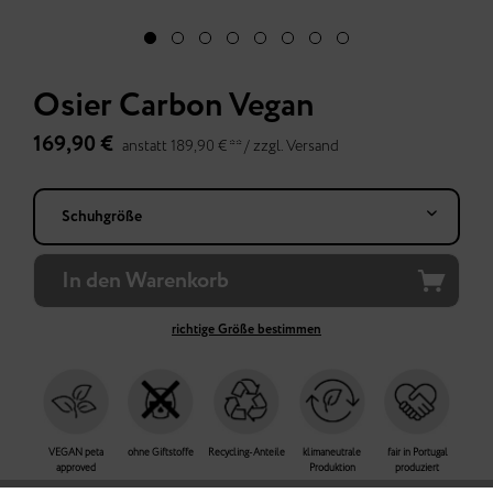
Osier Carbon Vegan
169,90 €
anstatt 189,90 € ** /
zzgl.
Versand
In den
Warenkorb
richtige Größe bestimmen
VEGAN peta
ohne Giftstoffe
Recycling-Anteile
klimaneutrale
fair in Portugal
approved
Produktion
produziert