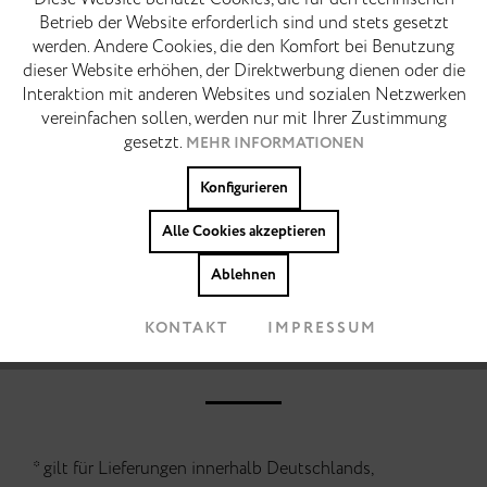
Diese Website benutzt Cookies, die für den technischen
Funktionale
Aktiv
Betrieb der Website erforderlich sind und stets gesetzt
BESCHREIBUNG
werden. Andere Cookies, die den Komfort bei Benutzung
Die Ruhe klassischer Tennis-Sneaker. Der Daisy
Marketing
Inaktiv
dieser Website erhöhen, der Direktwerbung dienen oder die
verbindet klassische Tennis-Sneaker-Einflüsse der
Interaktion mit anderen Websites und sozialen Netzwerken
Achtziger mit einer reduzierten, modernen...
MEHR
vereinfachen sollen, werden nur mit Ihrer Zustimmung
Tracking
Inaktiv
gesetzt.
MEHR INFORMATIONEN
Colors:
Konfigurieren
Personalisierung
Inaktiv
Alle Cookies akzeptieren
Cookies akzeptieren
Ablehnen
KONTAKT
IMPRESSUM
* gilt für Lieferungen innerhalb Deutschlands,