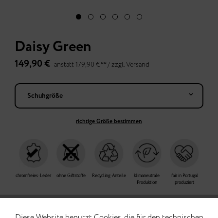
Daisy Green
149,90 €
anstatt 179,90 € ** /
zzgl.
Versand
richtige Größe bestimmen
chromfreies-Leder
ohne Giftstoffe
Recycling-Anteile
klimaneutrale
fair in Portugal
Produktion
produziert
14 Tage kostenfreie Rückgabe