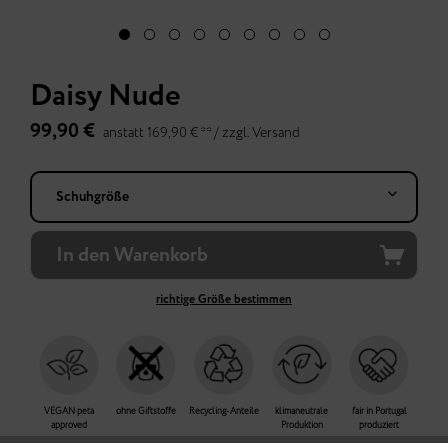
Daisy Nude
99,90 €
anstatt 169,90 € ** /
zzgl.
Versand
In den
Warenkorb
richtige Größe bestimmen
VEGAN peta
ohne Giftstoffe
Recycling-Anteile
klimaneutrale
fair in Portugal
approved
Produktion
produziert