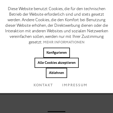
14 Tage kostenfreie Rückgabe
Diese Website benutzt Cookies, die für den technischen
Funktionale
Aktiv
Betrieb der Website erforderlich sind und stets gesetzt
BESCHREIBUNG
werden. Andere Cookies, die den Komfort bei Benutzung
Marketing
Die Klarheit klassischer Tennis-Sneaker. Neu und
Inaktiv
dieser Website erhöhen, der Direktwerbung dienen oder die
vegan interpretiert für den Alltag. Der Daisy
Interaktion mit anderen Websites und sozialen Netzwerken
verbindet die reduzierte Formsprache klassischer...
vereinfachen sollen, werden nur mit Ihrer Zustimmung
Tracking
Inaktiv
MEHR
gesetzt.
MEHR INFORMATIONEN
Konfigurieren
Colors:
Personalisierung
Inaktiv
Alle Cookies akzeptieren
Cookies akzeptieren
Ablehnen
KONTAKT
IMPRESSUM