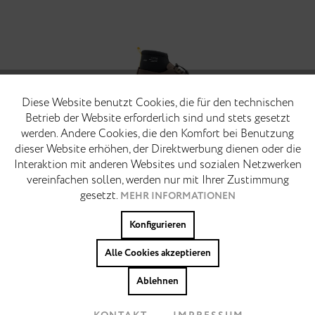
Diese Website benutzt Cookies, die für den technischen
Funktionale
Aktiv
QUINCE BROWN
Betrieb der Website erforderlich sind und stets gesetzt
Tradition neu programmiert. Ein Hybrid aus klassischem Desert Boot
werden. Andere Cookies, die den Komfort bei Benutzung
und futuristischem Design. Der Quince entstand über mehrere Jahre
Marketing
Inaktiv
dieser Website erhöhen, der Direktwerbung dienen oder die
hinweg als persönliches Entwicklungsprojekt unseres Creative
Directors Marek Bäuerlein. Inspiriert von...
Interaktion mit anderen Websites und sozialen Netzwerken
vereinfachen sollen, werden nur mit Ihrer Zustimmung
Tracking
Inaktiv
gesetzt.
MEHR INFORMATIONEN
199,90 € *
219,90 € *
Konfigurieren
Personalisierung
Inaktiv
Alle Cookies akzeptieren
Cookies akzeptieren
Ablehnen